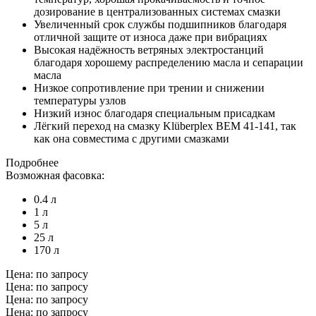
дозирование в централизованных системах смазки
Увеличенный срок службы подшипников благодаря
отличной защите от износа даже при вибрациях
Высокая надёжность ветряных электростанций
благодаря хорошему распределению масла и сепарации
масла
Низкое сопротивление при трении и снижении
температуры узлов
Низкий износ благодаря специальным присадкам
Лёгкий переход на смазку Klüberplex BEM 41-141, так
как она совместима с другими смазками
Подробнее
Возможная фасовка:
0.4 л
1 л
5 л
25 л
170 л
Цена: по запросу
Цена: по запросу
Цена: по запросу
Цена: по запросу