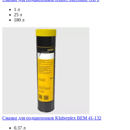
1 л
25 л
180 л
Смазки для подшипников
Kluberplex BEM 41-132
0.37 л