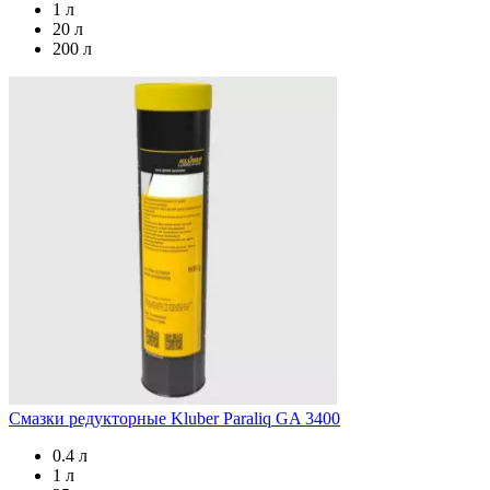
1 л
20 л
200 л
Смазки редукторные
Kluber Paraliq GA 3400
0.4 л
1 л