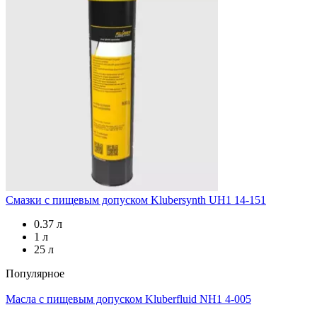
Смазки с пищевым допуском
Klubersynth UH1 14-151
0.37 л
1 л
25 л
Популярное
Масла с пищевым допуском
Kluberfluid NH1 4-005