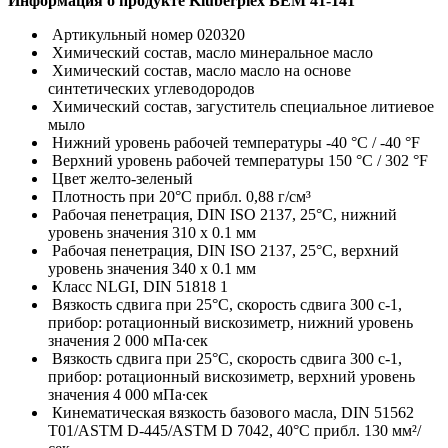
Информация о продукте Klüberplex BEM 41-141
Артикульный номер 020320
Химический состав, масло минеральное масло
Химический состав, масло масло на основе
синтетических углеводородов
Химический состав, загуститель специальное литиевое
мыло
Нижний уровень рабочей температуры -40 °C / -40 °F
Верхний уровень рабочей температуры 150 °C / 302 °F
Цвет желто-зеленый
Плотность при 20°C прибл. 0,88 г/см³
Рабочая пенетрация, DIN ISO 2137, 25°C, нижний
уровень значения 310 x 0.1 мм
Рабочая пенетрация, DIN ISO 2137, 25°C, верхний
уровень значения 340 x 0.1 мм
Класс NLGI, DIN 51818 1
Вязкость сдвига при 25°C, скорость сдвига 300 с-1,
прибор: ротационный вискозиметр, нижний уровень
значения 2 000 мПа∙сек
Вязкость сдвига при 25°C, скорость сдвига 300 с-1,
прибор: ротационный вискозиметр, верхний уровень
значения 4 000 мПа∙сек
Кинематическая вязкость базового масла, DIN 51562
T01/ASTM D-445/ASTM D 7042, 40°C прибл. 130 мм²/