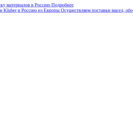
ску материалов в Россию
Подробнее
 Kluber в Россию из Европы
Осуществляем поставки масел, обо