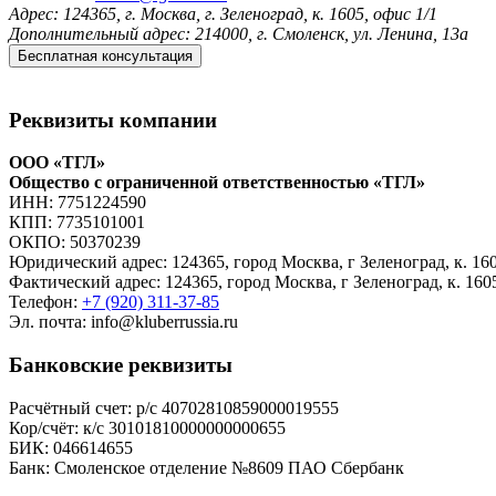
Адрес:
124365, г. Москва, г. Зеленоград, к. 1605, офис 1/1
Дополнительный адрес:
214000, г. Смоленск, ул. Ленина, 13а
Реквизиты компании
ООО «ТГЛ»
Общество с ограниченной ответственностью «ТГЛ»
ИНН: 7751224590
КПП: 7735101001
ОКПО: 50370239
Юридический адрес: 124365, город Москва, г Зеленоград, к. 160
Фактический адрес: 124365, город Москва, г Зеленоград, к. 160
Телефон:
+7 (920) 311-37-85
Эл. почта: info@kluberrussia.ru
Банковские реквизиты
Расчётный счет: р/c 40702810859000019555
Кор/счёт: к/c 30101810000000000655
БИК: 046614655
Банк: Смоленское отделение №8609 ПАО Сбербанк