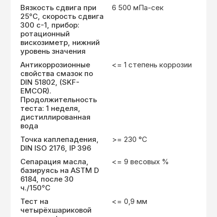
Вязкость сдвига при
6 500 мПа-сек
25°C, скорость сдвига
300 с-1, прибор:
ротационный
вискозиметр, нижний
уровень значения
Антикоррозионные
<= 1 степень коррозии
свойства смазок по
DIN 51802, (SKF-
EMCOR).
Продолжительность
теста: 1 неделя,
дистиллированная
вода
Точка каплепадения,
>= 230 °C
DIN ISO 2176, IP 396
Сепарация масла,
<= 9 весовых %
базируясь на ASTM D
6184, после 30
ч./150°С
Тест на
<= 0,9 мм
четырёхшариковой