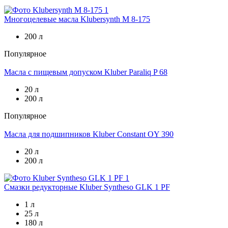
Многоцелевые масла
Klubersynth M 8-175
200 л
Популярное
Масла с пищевым допуском
Kluber Paraliq P 68
20 л
200 л
Популярное
Масла для подшипников
Kluber Constant OY 390
20 л
200 л
Смазки редукторные
Kluber Syntheso GLK 1 PF
1 л
25 л
180 л