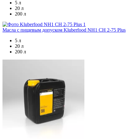
5 л
20 л
200 л
Масла с пищевым допуском
Kluberfood NH1 CH 2-75 Plus
5 л
20 л
200 л