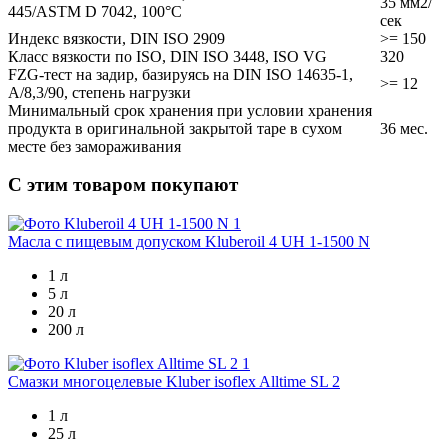
35 мм2/
445/ASTM D 7042, 100°C
сек
Индекс вязкости, DIN ISO 2909
>= 150
Класс вязкости по ISO, DIN ISO 3448, ISO VG
320
FZG-тест на задир, базируясь на DIN ISO 14635-1,
>= 12
A/8,3/90, степень нагрузки
Минимальный срок хранения при условии хранения
продукта в оригинальной закрытой таре в сухом
36 мес.
месте без замораживания
С этим товаром покупают
Масла с пищевым допуском
Kluberoil 4 UH 1-1500 N
1 л
5 л
20 л
200 л
Смазки многоцелевые
Kluber isoflex Alltime SL 2
1 л
25 л