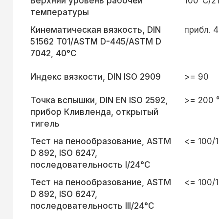
Верхний уровень рабочей
100°C/2
температуры
Кинематическая вязкость, DIN
прибл. 
51562 T01/ASTM D-445/ASTM D
7042, 40°C
Индекс вязкости, DIN ISO 2909
>= 90
Точка вспышки, DIN EN ISO 2592,
>= 200 
прибор Кливленда, открытый
тигель
Тест на пенообразование, ASTM
<= 100/
D 892, ISO 6247,
последовательность I/24°C
Тест на пенообразование, ASTM
<= 100/
D 892, ISO 6247,
последовательность III/24°C