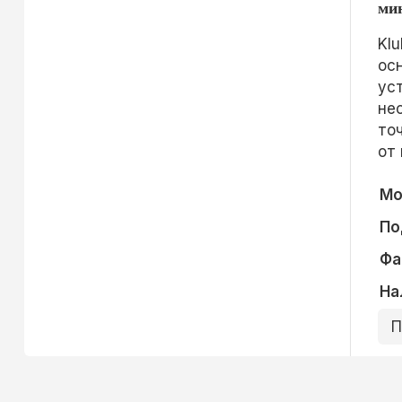
ми
Kl
ос
ус
не
то
от
Мо
По
Фа
На
П