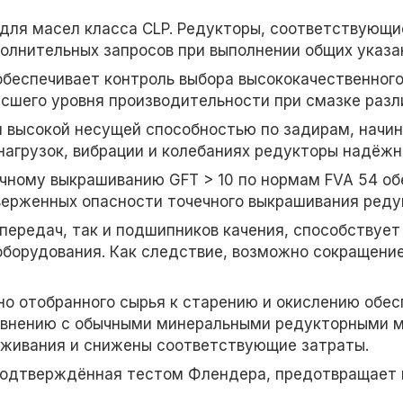
для масел класса CLP. Редукторы, соответствующи
ополнительных запросов при выполнении общих указа
обеспечивает контроль выбора высококачественног
сшего уровня производительности при смазке разл
 высокой несущей способностью по задирам, начиная
нагрузок, вибрации и колебаниях редукторы надёжн
ечному выкрашиванию GFT > 10 по нормам FVA 54 о
ерженных опасности точечного выкрашивания реду
передач, так и подшипников качения, способствуе
борудования. Как следствие, возможно сокращение
о отобранного сырья к старению и окислению обесп
авнению с обычными минеральными редукторными м
уживания и снижены соответствующие затраты.
подтверждённая тестом Флендера, предотвращает 