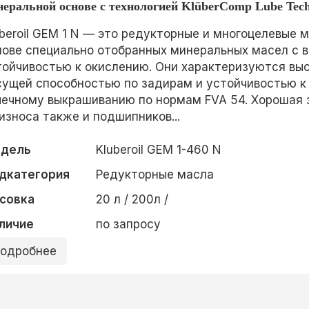
неральной основе с технологией KlüberComp Lube Tec
uberoil GEM 1 N — это редукторные и многоцелевые 
нове специально отобранных минеральных масел с 
тойчивостью к окислению. Они характеризуются вы
сущей способностью по задирам и устойчивостью к
чечному выкрашиванию по нормам FVA 54. Хорошая
 износа также и подшипников...
дель
Kluberoil GEM 1-460 N
дкатегория
Редукторные масла
совка
20 л / 200л /
личие
по запросу
одробнее