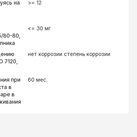
уясь на
>= 12
,
<= 30 мг
5/80-80,
ипника
щению
нет коррозии степень коррозии
O 7120,
ния при
60 мес.
та в
аре в
живания