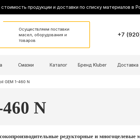
 стоимость продукции и доставки по списку материалов в 
Осуществляем поставки
+7 (920
масел, оборудования и
товаров
а
Смазки
Каталог
Бренд Kluber
Доставка
oil GEM 1-460 N
-460 N
сокопроизводительные редукторные и многоцелевые м