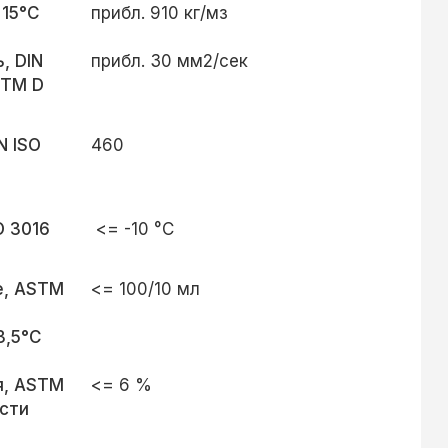
 15°C
прибл. 910 кг/мз
, DIN
прибл. 30 мм2/сек
STM D
N ISO
460
O 3016
<= -10 °C
е, ASTM
<= 100/10 мл
3,5°C
я, ASTM
<= 6 %
сти