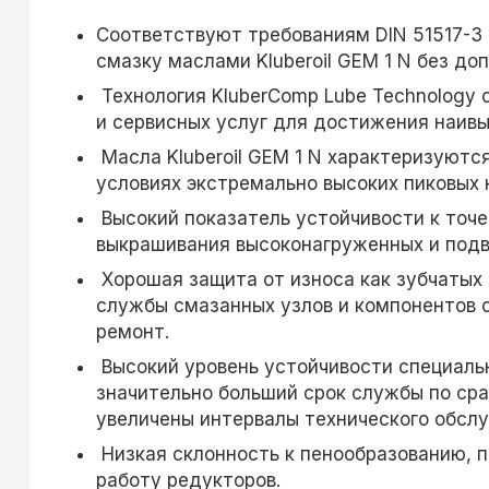
Соответствуют требованиям DIN 51517-3 
смазку маслами Kluberoil GEM 1 N без д
Технология KluberComp Lube Technology 
и сервисных услуг для достижения наивы
Масла Kluberoil GEM 1 N характеризуются
условиях экстремально высоких пиковых 
Высокий показатель устойчивости к точ
выкрашивания высоконагруженных и подв
Хорошая защита от износа как зубчатых 
службы смазанных узлов и компонентов о
ремонт.
Высокий уровень устойчивости специальн
значительно больший срок службы по ср
увеличены интервалы технического обсл
Низкая склонность к пенообразованию, 
работу редукторов.