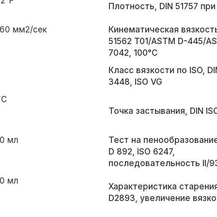
12°F
Плотность, DIN 51757 при
460 мм2/сек
Кинематическая вязкость
51562 T01/ASTM D-445/A
7042, 100°C
Класс вязкости по ISO, DI
3448, ISO VG
°C
Точка застывания, DIN IS
10 мл
Тест на пенообразовани
D 892, ISO 6247,
последовательность II/9
10 мл
Характеристика старени
D2893, увеличение вязко