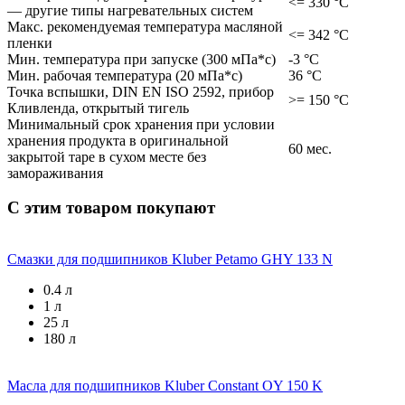
<= 330 °С
— другие типы нагревательных систем
Макс. рекомендуемая температура масляной
<= 342 °С
пленки
Мин. температура при запуске (300 мПа*с)
-3 °С
Мин. рабочая температура (20 мПа*с)
36 °С
Точка вспышки, DIN EN ISO 2592, прибор
>= 150 °С
Кливленда, открытый тигель
Минимальный срок хранения при условии
хранения продукта в оригинальной
60 мес.
закрытой таре в сухом месте без
замораживания
С этим товаром покупают
Смазки для подшипников
Kluber Petamo GHY 133 N
0.4 л
1 л
25 л
180 л
Масла для подшипников
Kluber Constant OY 150 K