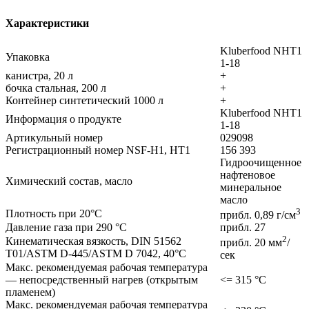
Характеристики
Kluberfood NHT1
Упаковка
1-18
канистра, 20 л
+
бочка стальная, 200 л
+
Контейнер синтетический 1000 л
+
Kluberfood NHT1
Информация о продукте
1-18
Артикульный номер
029098
Регистрационный номер NSF-H1, HT1
156 393
Гидроочищенное
нафтеновое
Химический состав, масло
минеральное
масло
3
Плотность при 20°C
прибл. 0,89 г/см
Давление газа при 290 °C
прибл. 27
2
Кинематическая вязкость, DIN 51562
прибл. 20 мм
/
T01/ASTM D-445/ASTM D 7042, 40°C
сек
Макс. рекомендуемая рабочая температура
— непосредственный нагрев (открытым
<= 315 °С
пламенем)
Макс. рекомендуемая рабочая температура