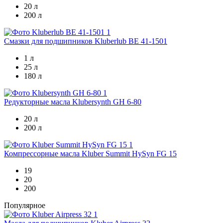
20 л
200 л
Смазки для подшипников
Kluberlub BE 41-1501
1 л
25 л
180 л
Редукторные масла
Klubersynth GH 6-80
20 л
200 л
Компрессорные масла
Kluber Summit HySyn FG 15
19
20
200
Популярное